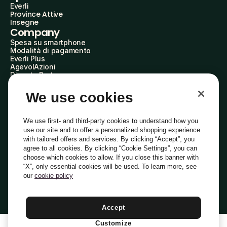
Everli
Province Attive
Insegne
Company
Spesa su smartphone
Modalità di pagamento
Everli Plus
AgevolAzioni
Diventa Partner
Advertise with Us
Everli Shoppers
We use cookies
About Us
Scopri chi siamo
Everli News
We use first- and third-party cookies to understand how you
Domande frequenti
use our site and to offer a personalized shopping experience
Lavora con noi
with tailored offers and services. By clicking “Accept”, you
Diventa Shopper
agree to all cookies. By clicking “Cookie Settings”, you can
Investitori
choose which cookies to allow. If you close this banner with
Privacy
Cookie
Preferenze Cookie
“X”, only essential cookies will be used. To learn more, see
Termini e Condizioni
Codice Etico
our
cookie policy
Indirizzo PEC: everli@pec.it - indirizzo DPO: dpo@everli.com
Copyright © 2014-2026 Everli Global Inc.
Italiano
Accept
Customize