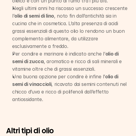
oleico e con un punto di fumo tra i più alti.
Negli ultimi anni ha riscosso un successo crescente 
l’
olio di semi di lino
, noto fin dall’antichità sia in 
cucina che in cosmetica. L’alta presenza di acidi 
grassi essenziali di questo olio lo rendono un buon 
complemento alimentare, da utilizzare 
esclusivamente a freddo.
Per condire e marinare è indicato anche l’
olio di 
semi di zucca
, aromatico e ricco di sali minerali e 
vitamine oltre che di grassi essenziali.
Una buona opzione per condire è infine l’
olio di 
semi di vinaccioli
, ricavato dai semini contenuti nel 
chicco d’uva e ricco di polifenoli dall’effetto 
antiossidante.
Altri tipi di olio