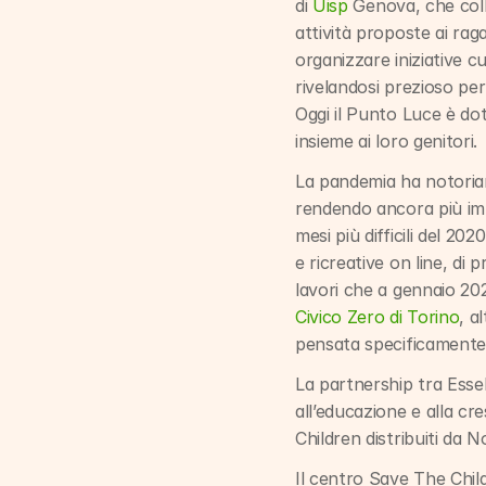
di 
Uisp
 Genova, che coll
attività proposte ai raga
organizzare iniziative cu
rivelandosi prezioso per 
Oggi il Punto Luce è do
insieme ai loro genitori.
La pandemia ha notoriame
rendendo ancora più impo
mesi più difficili del 2
e ricreative on line, di
lavori che a gennaio 20
Civico Zero di Torino
, a
pensata specificamente p
La partnership tra Essel
all’educazione e alla cr
Children distribuiti da N
Il centro Save The Childr