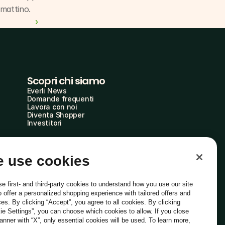
 mattino.
 ›
Scopri chi siamo
Everli News
Domande frequenti
Lavora con noi
Diventa Shopper
Investitori
 use cookies
e first- and third-party cookies to understand how you use our site
o offer a personalized shopping experience with tailored offers and
ces. By clicking “Accept”, you agree to all cookies. By clicking
ie Settings”, you can choose which cookies to allow. If you close
Italiano
banner with “X”, only essential cookies will be used. To learn more,