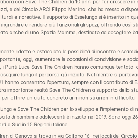
abora con Save The Children da 10 anni per far crescere in n
zzi, e del Circolo ARCI Filippo Merlino, che ha messo a disposiz
lturali e ricreative. Il supporto di Esselunga si è inserito in q
ingrandire e rendere più funzionali gli spazi, offrendo così sti
tato anche di uno Spazio Mamme, destinato ad accogliere bambi
nte ridotto e ostacolato le possibilità di incontro e scambio
rtante, oggi, aumentare le occasioni di condivisione e social
020, i Punti Luce Save The Children hanno comunque tentato, co
 proseguire lungo il percorso già iniziato. Nel mentre si portav
21 hanno consentito l’apertura, sempre con il contributo di E
ltra importante realtà Save The Children a supporto dello stud
er offrire un aiuto concreto ai minori stranieri in difficoltà.
unga e Save The Children per lo sviluppo e l’implemento di nu
escita di bambini e adolescenti è iniziata nel 2019. Sono oggi 2
ord a Sud in 15 Regioni italiane.
en di Genova si trova in via Galliano 16, nei locali del Circolo 