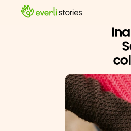
Ina
S
co