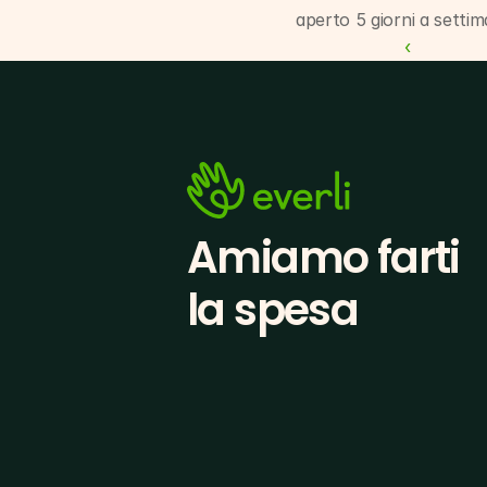
aperto 5 giorni a settim
‹ 
Amiamo farti
la spesa