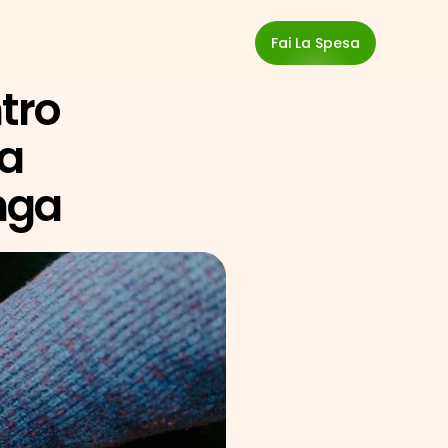
Fai La Spesa
ro 
a 
nga