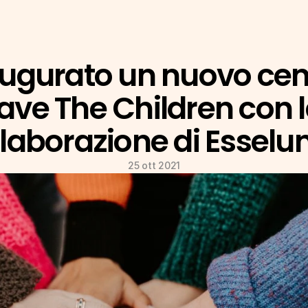
ugurato un nuovo cent
ave The Children con l
llaborazione di Esselu
25 ott 2021