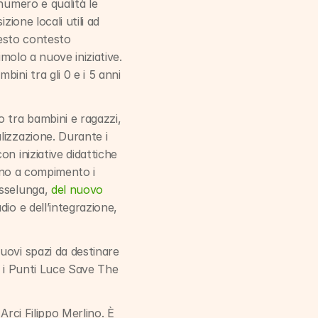
umero e qualità le 
ione locali utili ad 
uesto contesto 
molo a nuove iniziative. 
ni tra gli 0 e i 5 anni 
 tra bambini e ragazzi, 
izzazione. Durante i 
n iniziative didattiche 
ano a compimento i 
sselunga, 
del nuovo 
io e dell’integrazione, 
ovi spazi da destinare 
6 i Punti Luce Save The 
Arci Filippo Merlino. È 