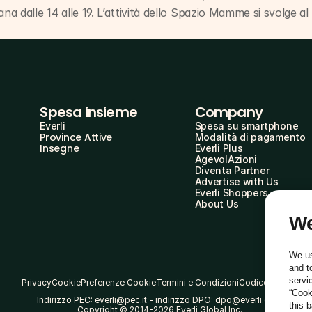
ana dalle 14 alle 19. L’attività dello Spazio Mamme si svolge al
Spesa insieme
Company
Everli
Spesa su smartphone
Province Attive
Modalità di pagamento
Insegne
Everli Plus
AgevolAzioni
Diventa Partner
Advertise with Us
Everli Shoppers
About Us
We
We us
and t
servi
Privacy
Cookie
Preferenze Cookie
Termini e Condizioni
Codice Etico
“Cook
Indirizzo PEC: everli@pec.it - indirizzo DPO: dpo@everli.com
this 
Copyright © 2014-2026 Everli Global Inc.