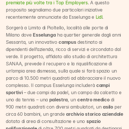
premiate più volte tra i Top Employers
. A questo 
proposito segnaliamo due particolari iniziative 
recentemente annunciate da Esselunga e 
Lidl
.
Sorgerà a Limito di Pioltello, località alle porte di 
Milano dove 
Esselunga
 ha quartier generale dagli anni 
Sessanta, un innovativo 
campus
 destinato ai 
dipendenti dell’azienda, ricco di servizi e circondato dal 
verde. Il progetto, affidato allo studio di architettura 
SANAA, prevede il recupero e la riqualificazione di 
un’ampia area dismessa, sulla quale si farà spazio un 
parco di 10.500 metri quadrati ad abbracciare il nuovo 
complesso. Il campus Esselunga includerà 
campi 
sportivi
 – due campi da padel, un campo da calcetto e 
uno da tennis – una 
palestra
, un 
centro medico
 di 
900 metri quadrati con diversi ambulatori, un 
asilo
 per 
circa 60 bambini, un grande 
archivio storico aziendale
dotato di area di consultazione e uno 
spazio 
polifunzionale
 di oltre 700 metri quadrati da destinarsi 