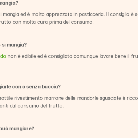
 mangia?
i mangia ed è molto apprezzata in pasticceria. Il consiglio è se
l frutto con molta cura prima del consumo.
 si mangia?
ado
 non è edibile ed è consigliato comunque lavare bene il frutt
iarle con o senza buccia?
sottile rivestimento marrone delle mandorle sgusciate è ricco di
vanti dal consumo del frutto.
i può mangiare?