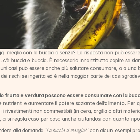
gi: meglio con la buccia o senza? La risposta non può essere
’è buccia e buccia. È necessario innanzitutto capire se siam
lcuni casi può essere anche più salutare consumare, o a una b
i rischi se ingerita ed è nella maggior parte dei casi sgradev
o frutta e verdura possono essere consumate con la buccia
i i rivestimenti non commestibili (in cera, argilla o altri materia
 ci si regola caso per caso anche aiutandosi con quanto ripor
ndere alla domanda 
 con alcuni esempi prat
“La buccia si mangia?”