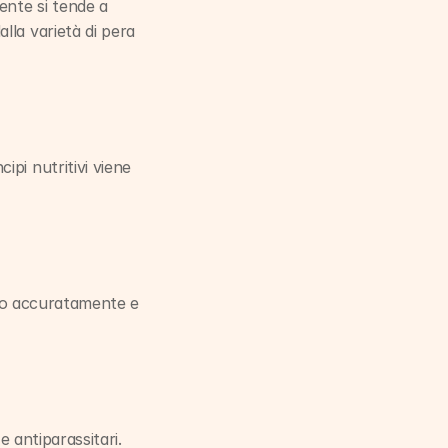
nte si tende a 
la varietà di pera 
pi nutritivi viene 
utto accuratamente e 
e antiparassitari.