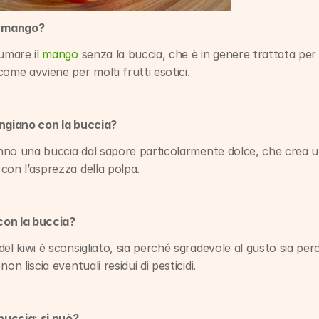
l mango?
umare il 
mango
 senza la buccia, che è in genere trattata per a
ome avviene per molti frutti esotici.
angiano con la buccia?
anno una buccia dal sapore particolarmente dolce, che crea un
con l’asprezza della polpa.
 con la buccia?
l kiwi è sconsigliato, sia perché sgradevole al gusto sia perché 
on liscia eventuali residui di pesticidi.
 buccia: si può?