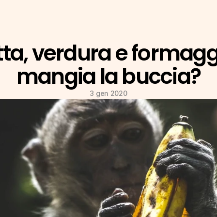
tta, verdura e formaggi:
mangia la buccia?
3 gen 2020