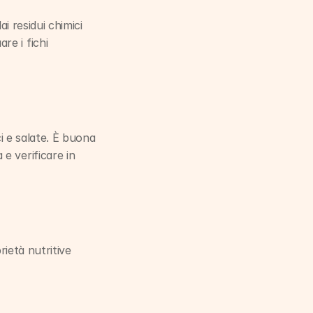
i residui chimici 
e i fichi 
i e salate. È buona 
 verificare in 
ietà nutritive 