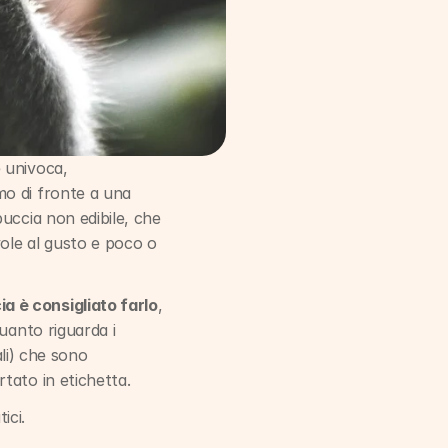
 univoca, 
o di fronte a una 
uccia non edibile, che 
ole al gusto e poco o 
 è consigliato farlo
, 
per assumere più fibre e nutrienti e aumentare il potere saziante dell’alimento. Per quanto riguarda i 
li) che sono 
tato in etichetta.
ici.