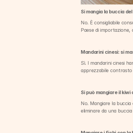
Si mangia la buccia de
No. È consigliabile cons
Paese di importazione, c
Mandarini cinesi: si m
Sì. I mandarini cinesi h
apprezzabile contrasto 
Si può mangiare il kiwi
No. Mangiare la buccia de
eliminare da una buccia n
Mangiare i fichi con la