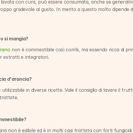
a, lavata con cura, può essere consumata, anche se generalme
oppo gradevole al gusto. In merito a questo molto dipende dal
o si mangia?
rano
 non è commestibile così com’è, ma essendo ricca di princi
r estratti e integratori.
cia d'arancia?
è utilizzabile in diverse ricette. Vale il consiglio di lavare il fr
rattate.
ommestibile?
a non è edibile ed è in molti casi trattata con forti fungicidi 