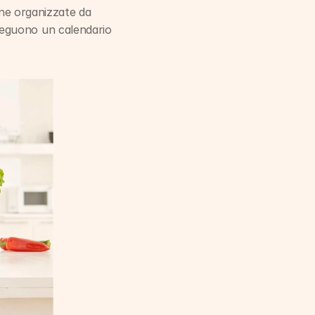
 Per finire è possibile partecipare gratuitamente alle lezioni di Yoga online organizzate da 
eguono un calendario 