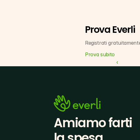
Prova Everli
Registrati gratuitamente
Prova subito
‹ 
Amiamo farti
la spesa