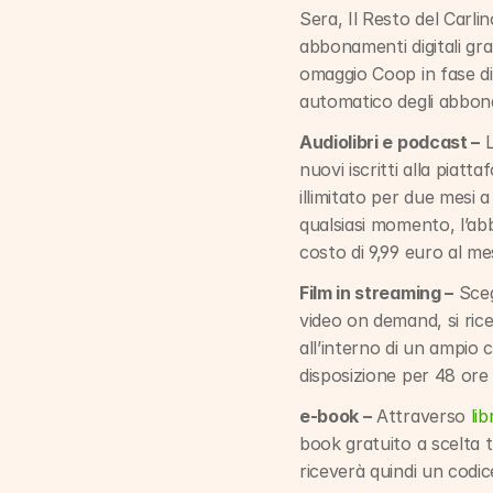
Sera, Il Resto del Carlin
abbonamenti digitali grat
omaggio Coop in fase di r
automatico degli abbon
Audiolibri e podcast –
 
nuovi iscritti alla piat
illimitato per due mesi a
qualsiasi momento, l’ab
costo di 9,99 euro al me
Film in streaming –
 Sce
video on demand, si ricev
all’interno di un ampio
disposizione per 48 ore 
e-book –
 Attraverso 
li
book gratuito a scelta tr
riceverà quindi un codic