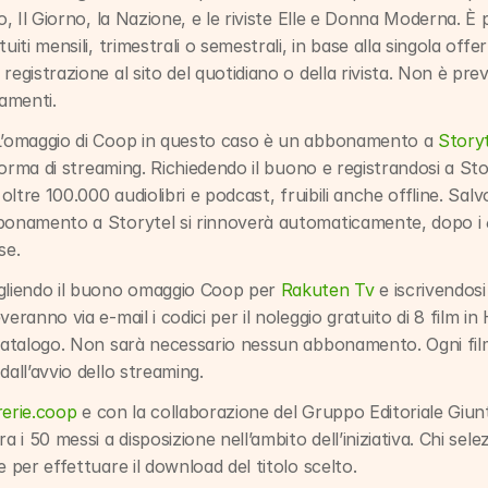
o, Il Giorno, la Nazione, e le riviste Elle e Donna Moderna. È p
uiti mensili, trimestrali o semestrali, in base alla singola offe
egistrazione al sito del quotidiano o della rivista. Non è previ
amenti.
L’omaggio di Coop in questo caso è un abbonamento a 
Story
taforma di streaming. Richiedendo il buono e registrandosi a Sto
 oltre 100.000 audiolibri e podcast, fruibili anche offline. Salvo
bonamento a Storytel si rinnoverà automaticamente, dopo i 60 
se.
gliendo il buono omaggio Coop per 
Rakuten Tv
 e iscrivendosi
eranno via e-mail i codici per il noleggio gratuito di 8 film in
 catalogo. Non sarà necessario nessun abbonamento. Ogni film
dall’avvio dello streaming.
brerie.coop
 e con la collaborazione del Gruppo Editoriale Giun
a i 50 messi a disposizione nell’ambito dell’iniziativa. Chi sele
e per effettuare il download del titolo scelto.