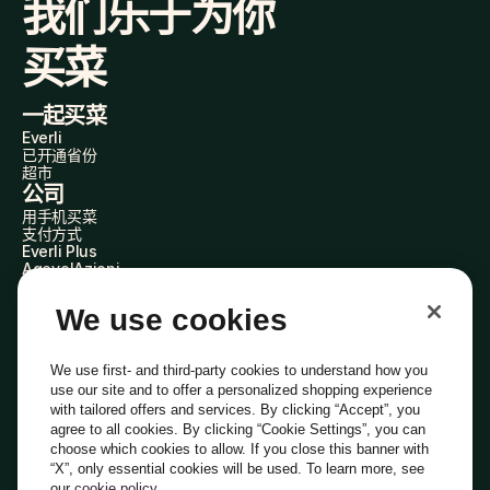
我们乐于为你
买菜
一起买菜
Everli
已开通省份
超市
公司
用手机买菜
支付方式
Everli Plus
AgevolAzioni
成为合作伙伴
加入我们
We use cookies
Everli 代购员
关于我们
了解我们
We use first- and third-party cookies to understand how you
Everli News
use our site and to offer a personalized shopping experience
常见问题
with tailored offers and services. By clicking “Accept”, you
加入我们
agree to all cookies. By clicking “Cookie Settings”, you can
成为代购员
choose which cookies to allow. If you close this banner with
投资者关系
“X”, only essential cookies will be used. To learn more, see
隐私
Cookie
Cookie 偏好设置
条款与条件
道德准则
our
cookie policy