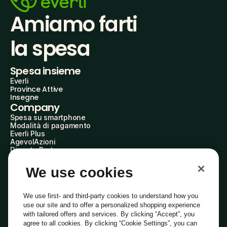
Amiamo farti
la spesa
Spesa insieme
Everli
Province Attive
Insegne
Company
Spesa su smartphone
Modalità di pagamento
Everli Plus
AgevolAzioni
Diventa Partner
Advertise with Us
Everli Shoppers
We use cookies
About Us
Scopri chi siamo
Everli News
We use first- and third-party cookies to understand how you
Domande frequenti
use our site and to offer a personalized shopping experience
Lavora con noi
with tailored offers and services. By clicking “Accept”, you
Diventa Shopper
agree to all cookies. By clicking “Cookie Settings”, you can
Investitori