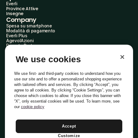
Everli
Province Attive
Insegne
Company
Spesa su smartphone
Modalità di pagamento
Everli Plus
AgevolAzioni
Diventa Partner
Advertise with Us
Everli Shoppers
We use cookies
About Us
Scopri chi siamo
Everli News
We use first- and third-party cookies to understand how you
Domande frequenti
use our site and to offer a personalized shopping experience
Lavora con noi
with tailored offers and services. By clicking “Accept”, you
Diventa Shopper
agree to all cookies. By clicking “Cookie Settings”, you can
Investitori
choose which cookies to allow. If you close this banner with
Privacy
Cookie
Preferenze Cookie
“X”, only essential cookies will be used. To learn more, see
Termini e Condizioni
Codice Etico
our
cookie policy
Indirizzo PEC: everli@pec.it - indirizzo DPO: dpo@everli.com
Copyright © 2014-2026 Everli Global Inc.
Italiano
Accept
Customize