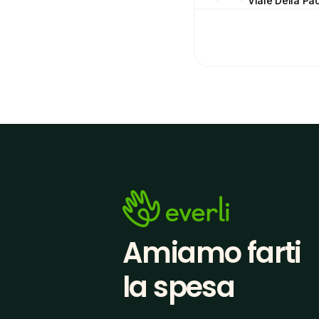
Viale Della Pac
Amiamo farti
la spesa