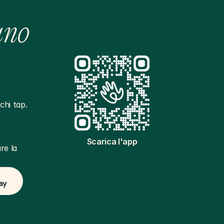
ano
hi tap. 
Scarica l'app
e la 