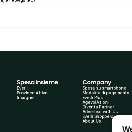
e, 91, Rovigo (RO)
Spesa insieme
Company
Everli
Spesa su smartphone
Province Attive
Modalità di pagamento
Insegne
Everli Plus
AgevolAzioni
Diventa Partner
Advertise with Us
Everli Shoppers
About Us
We