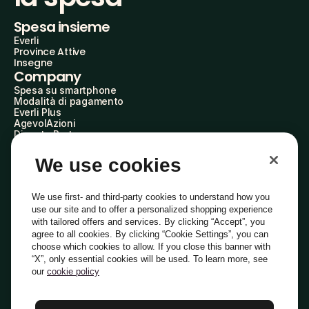
Spesa insieme
Everli
Province Attive
Insegne
Company
Spesa su smartphone
Modalità di pagamento
Everli Plus
AgevolAzioni
Diventa Partner
Advertise with Us
Everli Shoppers
We use cookies
About Us
Scopri chi siamo
Everli News
We use first- and third-party cookies to understand how you
Domande frequenti
use our site and to offer a personalized shopping experience
Lavora con noi
with tailored offers and services. By clicking “Accept”, you
Diventa Shopper
agree to all cookies. By clicking “Cookie Settings”, you can
Investitori
choose which cookies to allow. If you close this banner with
Privacy
Cookie
Preferenze Cookie
“X”, only essential cookies will be used. To learn more, see
Termini e Condizioni
Codice Etico
our
cookie policy
Indirizzo PEC: everli@pec.it - indirizzo DPO: dpo@everli.com
Copyright © 2014-2026 Everli Global Inc.
Italiano