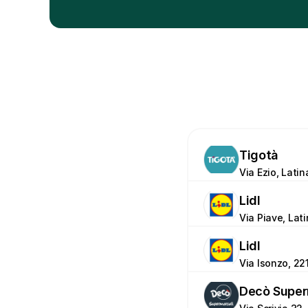
Tigotà
Via Ezio, Latin
Lidl
Via Piave, Lati
Lidl
Via Isonzo, 221
Decò Super