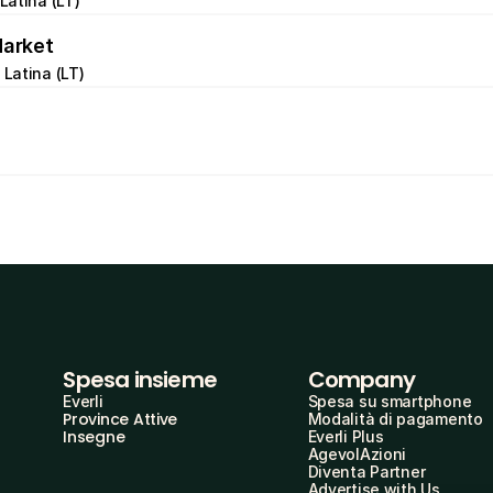
 Latina (LT)
Market
 Latina (LT)
Spesa insieme
Company
Everli
Spesa su smartphone
Province Attive
Modalità di pagamento
Insegne
Everli Plus
AgevolAzioni
Diventa Partner
Advertise with Us