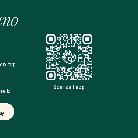
ano
hi tap. 
Scarica l'app
e la 