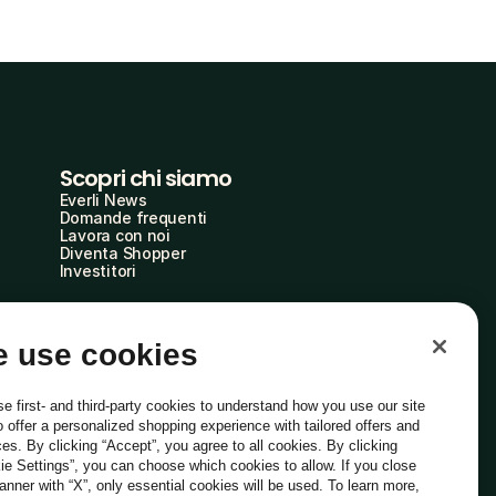
Scopri chi siamo
Everli News
Domande frequenti
Lavora con noi
Diventa Shopper
Investitori
 use cookies
e first- and third-party cookies to understand how you use our site
o offer a personalized shopping experience with tailored offers and
ces. By clicking “Accept”, you agree to all cookies. By clicking
ie Settings”, you can choose which cookies to allow. If you close
Italiano
banner with “X”, only essential cookies will be used. To learn more,