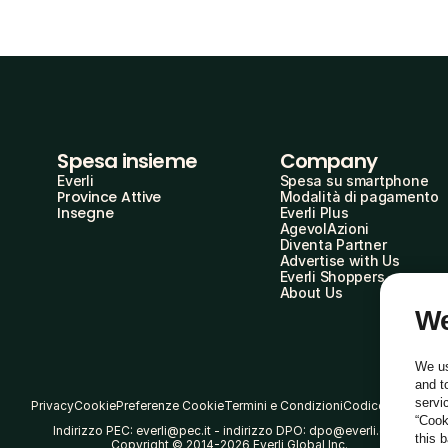
Spesa insieme
Company
Everli
Spesa su smartphone
Province Attive
Modalità di pagamento
Insegne
Everli Plus
AgevolAzioni
Diventa Partner
Advertise with Us
Everli Shoppers
About Us
We
We us
and t
servi
Privacy
Cookie
Preferenze Cookie
Termini e Condizioni
Codice Etico
“Cook
Indirizzo PEC: everli@pec.it - indirizzo DPO: dpo@everli.com
this 
Copyright © 2014-2026 Everli Global Inc.