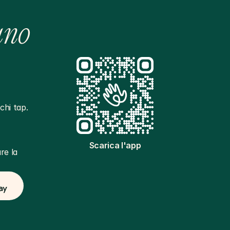
ano
hi tap. 
Scarica l'app
e la 