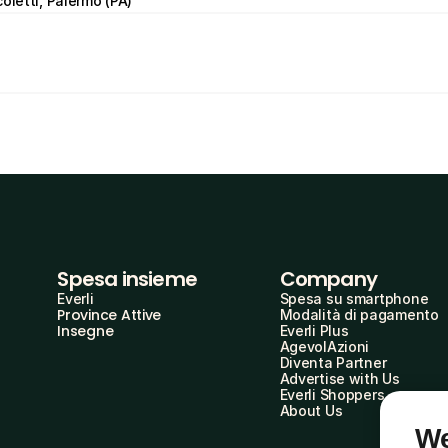
oletti, Palermo (PA)
Spesa insieme
Company
Everli
Spesa su smartphone
Province Attive
Modalità di pagamento
Insegne
Everli Plus
AgevolAzioni
Diventa Partner
Advertise with Us
Everli Shoppers
About Us
We