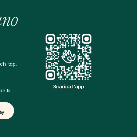
ano
hi tap. 
Scarica l'app
e la 