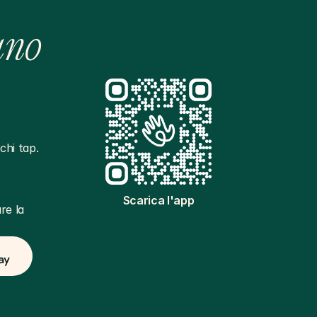
ano
hi tap. 
Scarica l'app
e la 