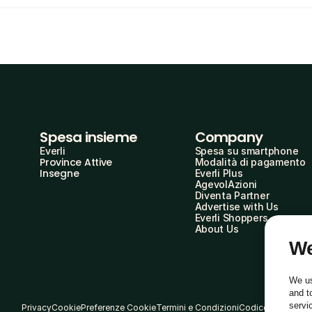
Spesa insieme
Company
Everli
Spesa su smartphone
Province Attive
Modalità di pagamento
Insegne
Everli Plus
AgevolAzioni
Diventa Partner
Advertise with Us
Everli Shoppers
About Us
We
We us
and t
servi
Privacy
Cookie
Preferenze Cookie
Termini e Condizioni
Codice Etico