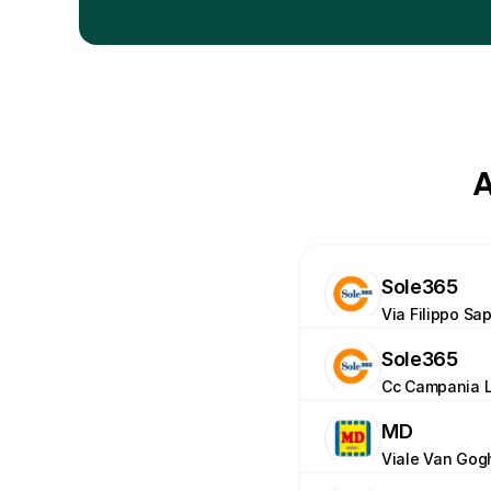
A
Sole365
Via Filippo Sap
Sole365
Cc Campania Lo
MD
Viale Van Gogh