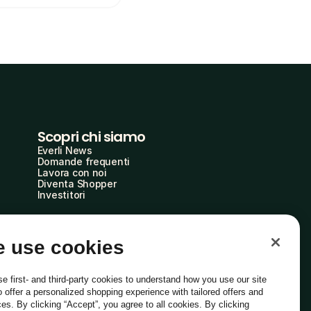
Scopri chi siamo
Everli News
Domande frequenti
Lavora con noi
Diventa Shopper
Investitori
 use cookies
e first- and third-party cookies to understand how you use our site
o offer a personalized shopping experience with tailored offers and
ces. By clicking “Accept”, you agree to all cookies. By clicking