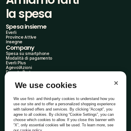
la spesa
Spesa insieme
Everli
Province Attive
Insegne
Company
Spesa su smartphone
Modalità di pagamento
Everli Plus
AgevolAzioni
Diventa Partner
Advertise with Us
Everli Shoppers
We use cookies
About Us
Scopri chi siamo
Everli News
We use first- and third-party cookies to understand how you
Domande frequenti
use our site and to offer a personalized shopping experience
Lavora con noi
with tailored offers and services. By clicking “Accept”, you
Diventa Shopper
agree to all cookies. By clicking “Cookie Settings”, you can
Investitori
choose which cookies to allow. If you close this banner with
Privacy
Cookie
Preferenze Cookie
“X”, only essential cookies will be used. To learn more, see
Termini e Condizioni
Codice Etico
our
cookie policy