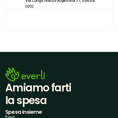
Via Lungo Isonzo Argentina 77, Gorizia 
(GO)
Amiamo farti
la spesa
Spesa insieme
Everli