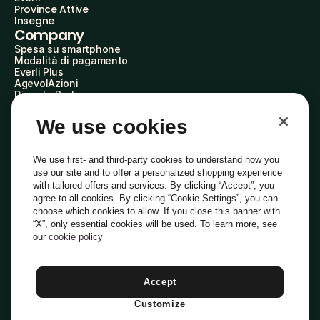
Province Attive
Insegne
Company
Spesa su smartphone
Modalità di pagamento
Everli Plus
AgevolAzioni
Diventa Partner
Advertise with Us
Everli Shoppers
We use cookies
About Us
Scopri chi siamo
Everli News
We use first- and third-party cookies to understand how you
Domande frequenti
use our site and to offer a personalized shopping experience
Lavora con noi
with tailored offers and services. By clicking “Accept”, you
Diventa Shopper
agree to all cookies. By clicking “Cookie Settings”, you can
Investitori
choose which cookies to allow. If you close this banner with
Privacy
Cookie
Preferenze Cookie
“X”, only essential cookies will be used. To learn more, see
Termini e Condizioni
Codice Etico
our
cookie policy
Indirizzo PEC: everli@pec.it - indirizzo DPO: dpo@everli.com
Copyright © 2014-2026 Everli Global Inc.
Italiano
Accept
Customize