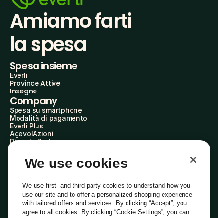
Amiamo farti
la spesa
Spesa insieme
Everli
Province Attive
Insegne
Company
Spesa su smartphone
Modalità di pagamento
Everli Plus
AgevolAzioni
Diventa Partner
Advertise with Us
Everli Shoppers
We use cookies
About Us
Scopri chi siamo
Everli News
We use first- and third-party cookies to understand how you
Domande frequenti
use our site and to offer a personalized shopping experience
Lavora con noi
with tailored offers and services. By clicking “Accept”, you
Diventa Shopper
agree to all cookies. By clicking “Cookie Settings”, you can
Investitori