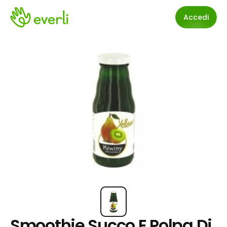
Accedi
Smoothie Succo E Polpa Di 