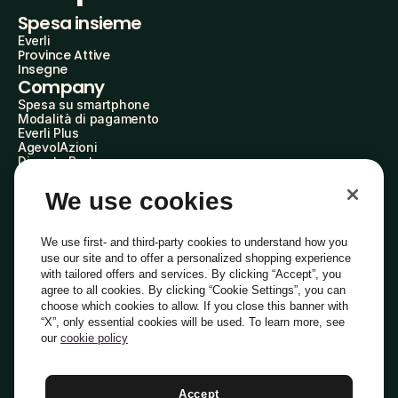
Spesa insieme
Everli
Province Attive
Insegne
Company
Spesa su smartphone
Modalità di pagamento
Everli Plus
AgevolAzioni
Diventa Partner
Advertise with Us
Everli Shoppers
We use cookies
About Us
Scopri chi siamo
Everli News
We use first- and third-party cookies to understand how you
Domande frequenti
use our site and to offer a personalized shopping experience
Lavora con noi
with tailored offers and services. By clicking “Accept”, you
Diventa Shopper
agree to all cookies. By clicking “Cookie Settings”, you can
Investitori
choose which cookies to allow. If you close this banner with
Privacy
Cookie
Preferenze Cookie
“X”, only essential cookies will be used. To learn more, see
Termini e Condizioni
Codice Etico
our
cookie policy
Indirizzo PEC: everli@pec.it - indirizzo DPO: dpo@everli.com
Copyright © 2014-2026 Everli Global Inc.
Italiano
Accept