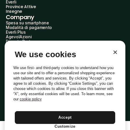
Everli
Province Attive
Insegne
Company
Spesa su smartphone
Modalità di pagamento
Everli Plus
AgevolAzioni
Diventa Partner
Advertise with Us
Everli Shoppers
We use cookies
About Us
Scopri chi siamo
Everli News
We use first- and third-party cookies to understand how you
Domande frequenti
use our site and to offer a personalized shopping experience
Lavora con noi
with tailored offers and services. By clicking “Accept”, you
Diventa Shopper
agree to all cookies. By clicking “Cookie Settings”, you can
Investitori
choose which cookies to allow. If you close this banner with
Privacy
Cookie
Preferenze Cookie
“X”, only essential cookies will be used. To learn more, see
Termini e Condizioni
Codice Etico
our
cookie policy
Indirizzo PEC: everli@pec.it - indirizzo DPO: dpo@everli.com
Copyright © 2014-2026 Everli Global Inc.
Italiano
Accept
Customize