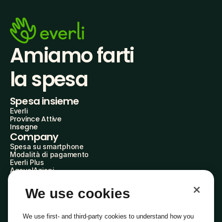
Amiamo farti
la spesa
Spesa insieme
Everli
Province Attive
Insegne
Company
Spesa su smartphone
Modalità di pagamento
Everli Plus
AgevolAzioni
Diventa Partner
Advertise with Us
We use cookies
Everli Shoppers
About Us
Scopri chi siamo
We use first- and third-party cookies to understand how you
Everli News