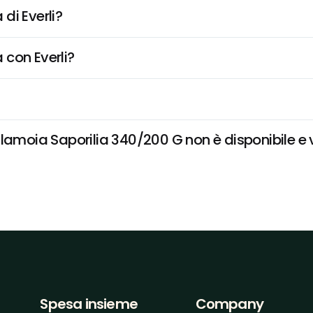
di Everli?
 con Everli?
lamoia Saporilia 340/200 G non è disponibile e v
Spesa insieme
Company