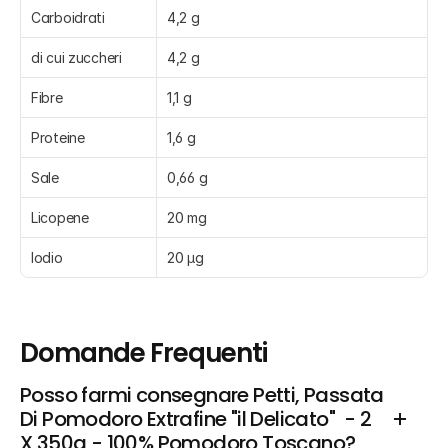
Carboidrati
4,2 g
di cui zuccheri
4,2 g
Fibre
1,1 g
Proteine
1,6 g
Sale
0,66 g
Licopene
20 mg
Iodio
20 µg
Domande Frequenti
Posso farmi consegnare Petti, Passata 
Di Pomodoro Extrafine "il Delicato"  - 2 
X 350g - 100% Pomodoro Toscano?