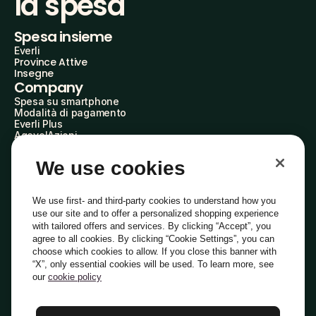
la spesa
Spesa insieme
Everli
Province Attive
Insegne
Company
Spesa su smartphone
Modalità di pagamento
Everli Plus
AgevolAzioni
Diventa Partner
Advertise with Us
We use cookies
Everli Shoppers
About Us
Scopri chi siamo
We use first- and third-party cookies to understand how you
Everli News
use our site and to offer a personalized shopping experience
Domande frequenti
with tailored offers and services. By clicking “Accept”, you
Lavora con noi
agree to all cookies. By clicking “Cookie Settings”, you can
Diventa Shopper
choose which cookies to allow. If you close this banner with
Investitori
“X”, only essential cookies will be used. To learn more, see
Privacy
Cookie
Preferenze Cookie
Termini e Condizioni
Codice Etico
our
cookie policy
Copyright © 2014-2026 Everli Global Inc.
Italiano