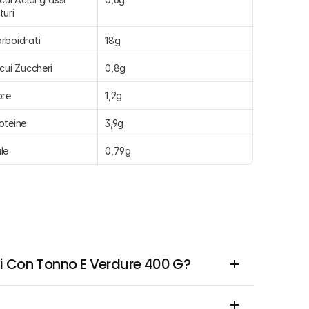
turi
rboidrati
18g
 cui Zuccheri
0,8g
bre
1,2g
oteine
3,9g
le
0,79g
i Con Tonno E Verdure 400 G?