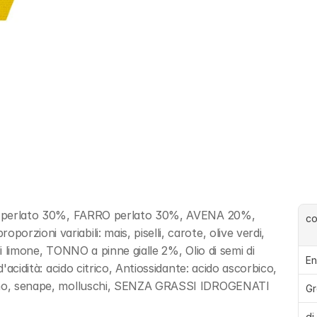
RZO perlato 30%, FARRO perlato 30%, AVENA 20%, 
c
zioni variabili: mais, piselli, carote, olive verdi, 
 di limone, TONNO a pinne gialle 2%, Olio di semi di 
En
'acidità: acido citrico, Antiossidante: acido ascorbico, 
edano, senape, molluschi, SENZA GRASSI IDROGENATI
Gr
di