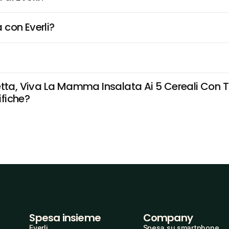
 con Everli?
a, Viva La Mamma Insalata Ai 5 Cereali Con To
ifiche?
Spesa insieme
Company
Everli
Spesa su smartphone