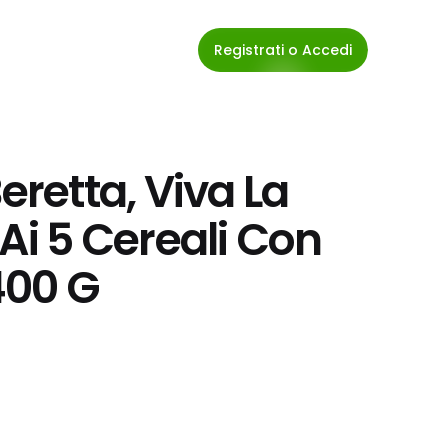
Registrati o Accedi
etta, Viva La 
 5 Cereali Con 
400 G