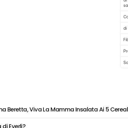
sa
Ca
di
Fi
Pr
Sa
 Beretta, Viva La Mamma Insalata Ai 5 Cereal
di Everli?