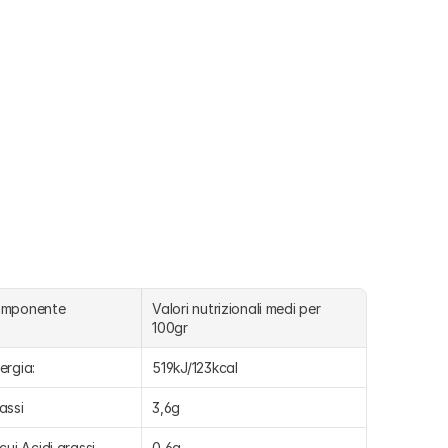
omponente
Valori nutrizionali medi per 
100gr
ergia:
519kJ/123kcal
assi
3,6g
 cui Acidi grassi 
0,6g