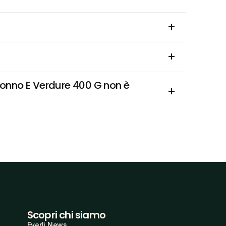
nno E Verdure 400 G non è 
Scopri chi siamo
Everli News