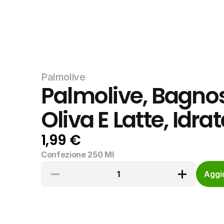
Palmolive
Palmolive, Bagno
Oliva E Latte, Idra
1,99 €
Confezione 250 Ml
1
Aggiu