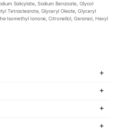
dium Salicylate, Sodium Benzoate, Glycol 
l Tetrastearate, Glyceryl Oleate, Glyceryl 
-Isomethyl Ionone, Citronellol, Geraniol, Hexyl 