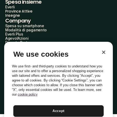
Spesa insieme
Everli
Province Attive
Insegne
Company
Spesa su smartphone
Modalità di pagamento
Everli Plus
AgevolAzioni
Diventa Partner
Advertise with Us
Everli Shoppers
We use cookies
About Us
Scopri chi siamo
Everli News
We use first- and third-party cookies to understand how you
Domande frequenti
use our site and to offer a personalized shopping experience
Lavora con noi
with tailored offers and services. By clicking “Accept”, you
Diventa Shopper
agree to all cookies. By clicking “Cookie Settings”, you can
Investitori
choose which cookies to allow. If you close this banner with
Privacy
Cookie
Preferenze Cookie
“X”, only essential cookies will be used. To learn more, see
Termini e Condizioni
Codice Etico
our
cookie policy
Indirizzo PEC: everli@pec.it - indirizzo DPO: dpo@everli.com
Copyright © 2014-2026 Everli Global Inc.
Italiano
Accept