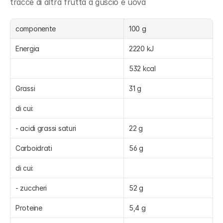
tracce di altra frutta a guscio e uova
componente
100 g
Energia
2220 kJ
532 kcal
Grassi
31 g
di cui:
- acidi grassi saturi
22 g
Carboidrati
56 g
di cui:
- zuccheri
52 g
Proteine
5,4 g