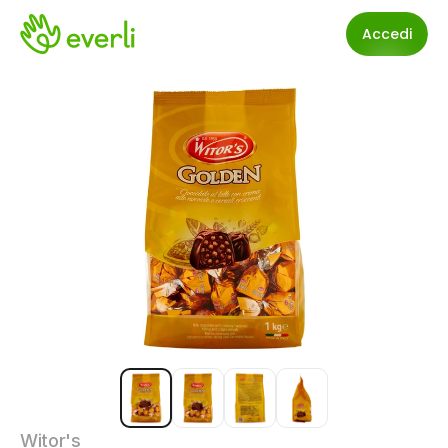
Accedi
Witor's