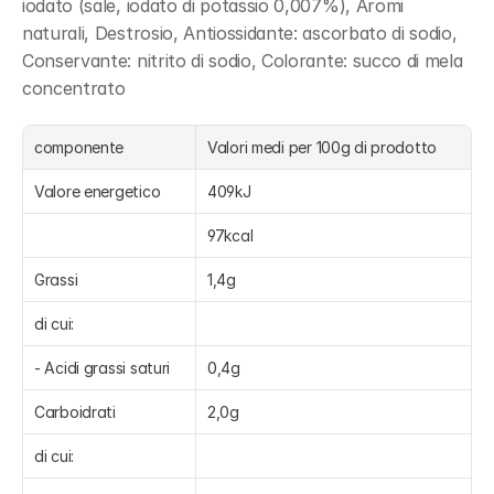
iodato (sale, iodato di potassio 0,007%), Aromi 
naturali, Destrosio, Antiossidante: ascorbato di sodio, 
Conservante: nitrito di sodio, Colorante: succo di mela 
concentrato
componente
Valori medi per 100g di prodotto
Valore energetico
409kJ
97kcal
Grassi
1,4g
di cui:
- Acidi grassi saturi
0,4g
Carboidrati
2,0g
di cui: