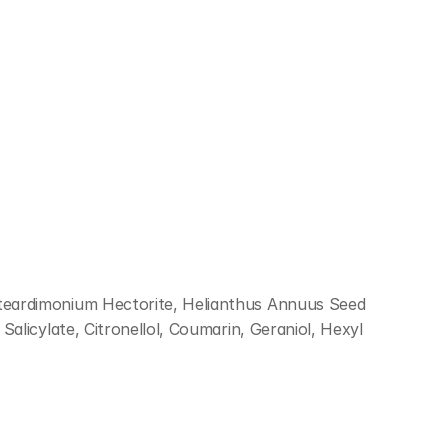
teardimonium Hectorite, Helianthus Annuus Seed 
licylate, Citronellol, Coumarin, Geraniol, Hexyl 