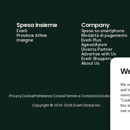
Spesa insieme
Company
Everli
Spesa su smartphone
Province Attive
Modalità di pagamento
Insegne
Everli Plus
AgevolAzioni
Diventa Partner
Advertise with Us
Everli Shoppers
About Us
We
We us
and t
servi
Privacy
Cookie
Preferenze Cookie
Termini e Condizioni
Codice Etico
“Cook
Copyright © 2014-2026 Everli Global Inc.
this 
see 