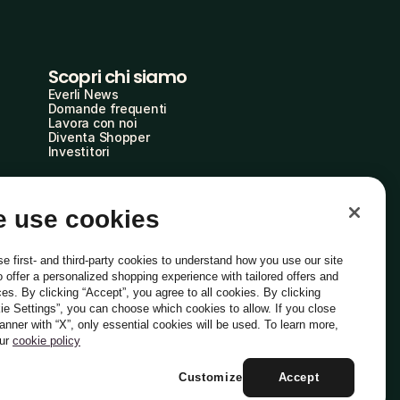
Scopri chi siamo
Everli News
Domande frequenti
Lavora con noi
Diventa Shopper
Investitori
 use cookies
e first- and third-party cookies to understand how you use our site
o offer a personalized shopping experience with tailored offers and
ces. By clicking “Accept”, you agree to all cookies. By clicking
ie Settings”, you can choose which cookies to allow. If you close
Italiano
banner with “X”, only essential cookies will be used. To learn more,
our
cookie policy
Customize
Accept