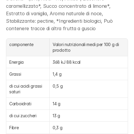
caramellizzato*, Succo concentrato di limone*, 
Estratto di vaniglia, Aroma naturale di noce, 
Stabilizzante: pectine, *Ingredienti biologici, Può 
contenere tracce di altra frutta a guscio
componente
Valori nutrizionali medi per 100 g di 
prodotto
Energia
368 kJ 88 kcal
Grassi
1,4 g
di cui acidi grassi 
0,5 g
saturi
Carboidrati
14 g
di cui zuccheri
13 g
Fibre
0,3 g