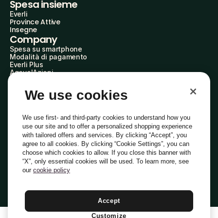
Spesa insieme
Everli
Province Attive
Insegne
Company
Spesa su smartphone
Modalità di pagamento
Everli Plus
AgevolAzioni
Diventa Partner
Advertise with Us
We use cookies
Everli Shoppers
About Us
Scopri chi siamo
We use first- and third-party cookies to understand how you
Everli News
use our site and to offer a personalized shopping experience
Domande frequenti
with tailored offers and services. By clicking “Accept”, you
Lavora con noi
agree to all cookies. By clicking “Cookie Settings”, you can
Diventa Shopper
choose which cookies to allow. If you close this banner with
Investitori
“X”, only essential cookies will be used. To learn more, see
Privacy
Cookie
Preferenze Cookie
Termini e Condizioni
Codice Etico
our
cookie policy
Copyright © 2014-2026 Everli Global Inc.
Italiano
Accept
Customize