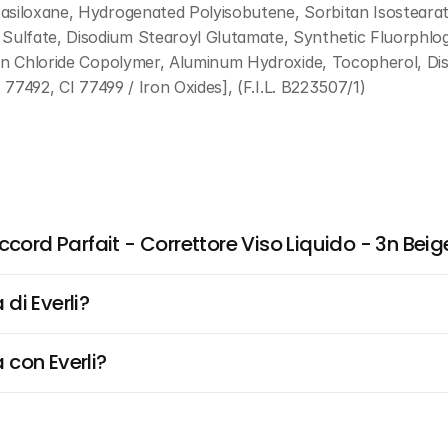
asiloxane, Hydrogenated Polyisobutene, Sorbitan Isostearate
ulfate, Disodium Stearoyl Glutamate, Synthetic Fluorphlogo
den Chloride Copolymer, Aluminum Hydroxide, Tocopherol, Di
 77492, CI 77499 / Iron Oxides], (F.I.L. B223507/1)
ccord Parfait - Correttore Viso Liquido - 3n Be
di Everli?
 con Everli?