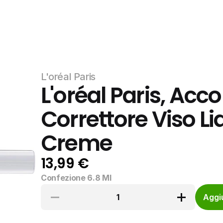
L'oréal Paris
L'oréal Paris, Accor
Correttore Viso Li
Creme
13,99 €
Confezione 6.8 Ml
1
Aggiu