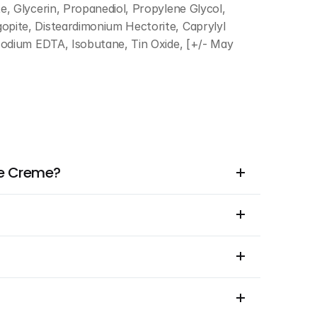
, Glycerin, Propanediol, Propylene Glycol, 
pite, Disteardimonium Hectorite, Caprylyl 
sodium EDTA, Isobutane, Tin Oxide, [+/- May 
ige Creme?