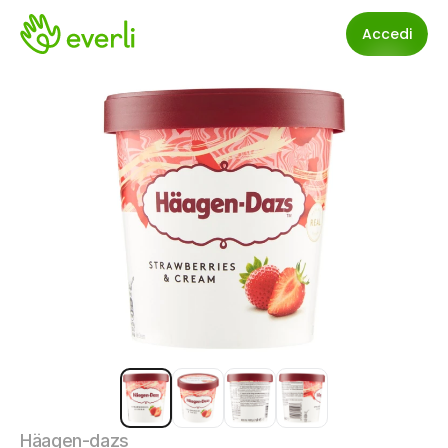
Accedi
Häagen-dazs