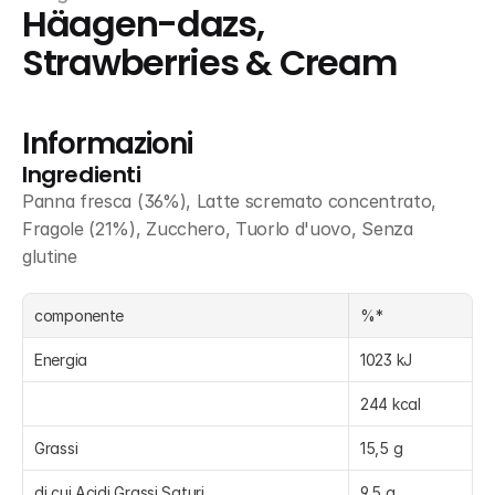
Häagen-dazs, 
Strawberries & Cream
Informazioni
Ingredienti
Panna fresca (36%), Latte scremato concentrato, 
Fragole (21%), Zucchero, Tuorlo d'uovo, Senza 
glutine
componente
%*
Energia
1023 kJ
244 kcal
Grassi
15,5 g
di cui Acidi Grassi Saturi
9,5 g