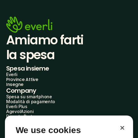
Amiamo farti
la spesa
Spesa insieme
Everli
Province Attive
Insegne
Company
Spesa su smartphone
Modalità di pagamento
Everli Plus
AgevolAzioni
Diventa Partner
Advertise with Us
Everli Shoppers
We use cookies
About Us
Scopri chi siamo