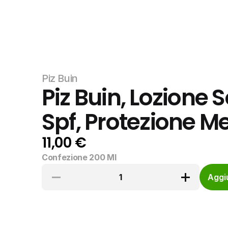
Piz Buin
Piz Buin, Lozione S
Spf, Protezione M
11,00 €
Confezione 200 Ml
1
Aggiu