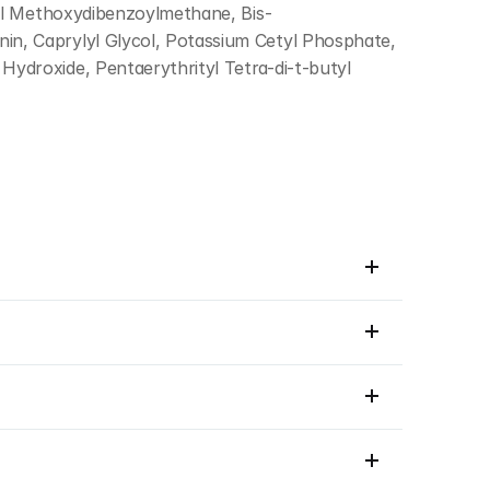
tyl Methoxydibenzoylmethane, Bis-
n, Caprylyl Glycol, Potassium Cetyl Phosphate, 
ydroxide, Pentaerythrityl Tetra-di-t-butyl 