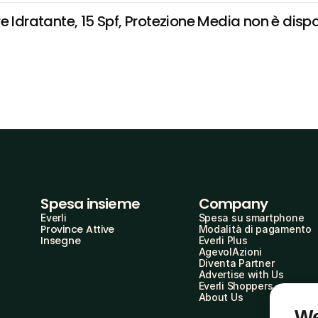
 Idratante, 15 Spf, Protezione Media non è disponi
Spesa insieme
Company
Everli
Spesa su smartphone
Province Attive
Modalità di pagamento
Insegne
Everli Plus
AgevolAzioni
Diventa Partner
Advertise with Us
Everli Shoppers
About Us
We