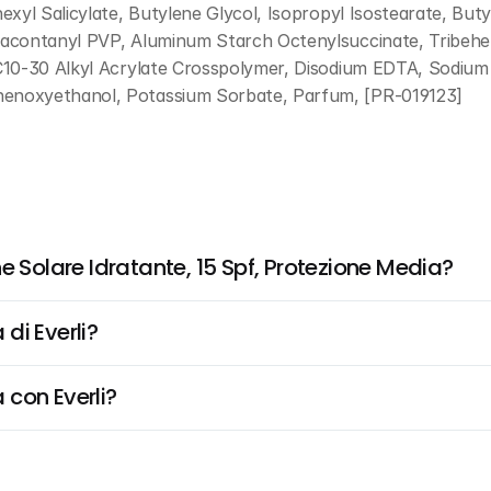
exyl Salicylate, Butylene Glycol, Isopropyl Isostearate, Bu
acontanyl PVP, Aluminum Starch Octenylsuccinate, Tribeheni
10-30 Alkyl Acrylate Crosspolymer, Disodium EDTA, Sodium H
enoxyethanol, Potassium Sorbate, Parfum, [PR-019123]
e Solare Idratante, 15 Spf, Protezione Media?
di Everli?
 con Everli?