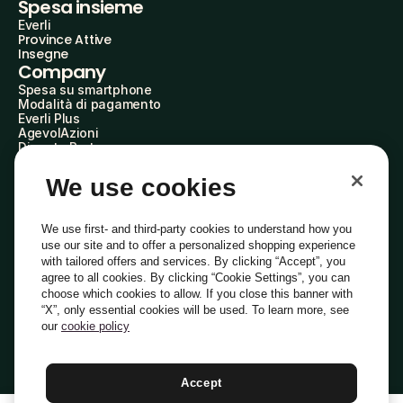
Spesa insieme
Everli
Province Attive
Insegne
Company
Spesa su smartphone
Modalità di pagamento
Everli Plus
AgevolAzioni
Diventa Partner
Advertise with Us
Everli Shoppers
We use cookies
About Us
Scopri chi siamo
Everli News
We use first- and third-party cookies to understand how you
Domande frequenti
use our site and to offer a personalized shopping experience
Lavora con noi
with tailored offers and services. By clicking “Accept”, you
Diventa Shopper
agree to all cookies. By clicking “Cookie Settings”, you can
Investitori
choose which cookies to allow. If you close this banner with
Privacy
Cookie
Preferenze Cookie
“X”, only essential cookies will be used. To learn more, see
Termini e Condizioni
Codice Etico
our
cookie policy
Indirizzo PEC: everli@pec.it - indirizzo DPO: dpo@everli.com
Copyright © 2014-2026 Everli Global Inc.
Italiano
Accept