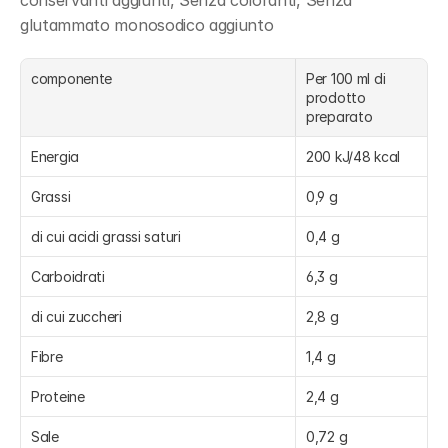
conservanti aggiunti, Senza coloranti, Senza 
glutammato monosodico aggiunto
componente
Per 100 ml di 
prodotto 
preparato
Energia
200 kJ/48 kcal
Grassi
0,9 g
di cui acidi grassi saturi
0,4 g
Carboidrati
6,3 g
di cui zuccheri
2,8 g
Fibre
1,4 g
Proteine
2,4 g
Sale
0,72 g