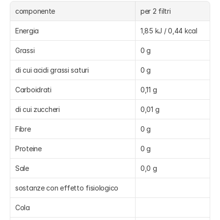
componente
per 2 filtri
Energia
1,85 kJ / 0,44 kcal
Grassi
0 g
di cui acidi grassi saturi
0 g
Carboidrati
0,11 g
di cui zuccheri
0,01 g
Fibre
0 g
Proteine
0 g
Sale
0,0 g
sostanze con effetto fisiologico
Cola