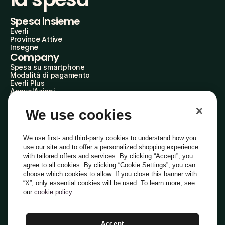
Spesa insieme
Everli
Province Attive
Insegne
Company
Spesa su smartphone
Modalità di pagamento
Everli Plus
AgevolAzioni
Diventa Partner
Advertise with Us
We use cookies
Everli Shoppers
About Us
Scopri chi siamo
We use first- and third-party cookies to understand how you
Everli News
use our site and to offer a personalized shopping experience
Domande frequenti
with tailored offers and services. By clicking “Accept”, you
Lavora con noi
agree to all cookies. By clicking “Cookie Settings”, you can
Diventa Shopper
choose which cookies to allow. If you close this banner with
Investitori
“X”, only essential cookies will be used. To learn more, see
Privacy
Cookie
Preferenze Cookie
Termini e Condizioni
Codice Etico
our
cookie policy
Copyright © 2014-2026 Everli Global Inc.
Italiano
Accept