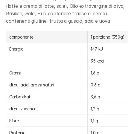
(latte e crema di latte, sale), Olio extravergine di oliva, 
Basilico, Sale, Può contenere tracce di cereali 
contenenti glutine, frutta a guscio, soia e uova
componente
1 porzione (350g)
Energia
147 kJ
35 kcal
Grassi
1,6 g
di cui acidi grassi saturi
0,6 g
Carboidrati
3,6 g
di cui zuccheri
1,2 g
Fibre
1,1 g
Proteine
1,0 g