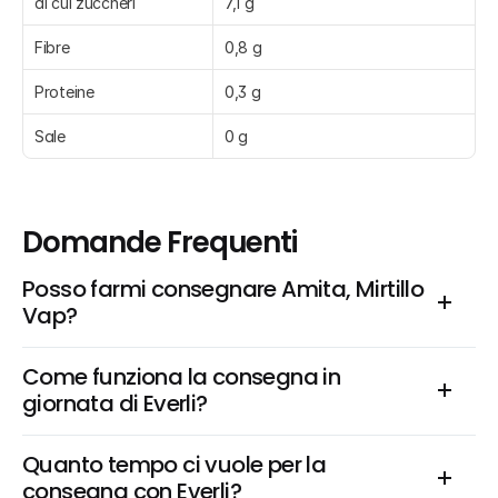
di cui zuccheri
7,1 g
Fibre
0,8 g
Proteine
0,3 g
Sale
0 g
Domande Frequenti
Posso farmi consegnare Amita, Mirtillo 
Vap?
Come funziona la consegna in 
giornata di Everli?
Quanto tempo ci vuole per la 
consegna con Everli?