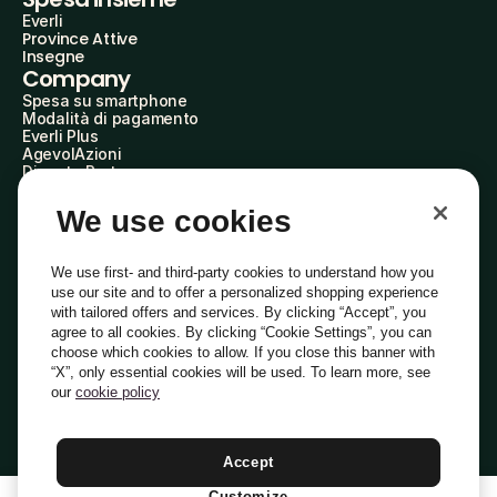
Everli
Province Attive
Insegne
Company
Spesa su smartphone
Modalità di pagamento
Everli Plus
AgevolAzioni
Diventa Partner
Advertise with Us
Everli Shoppers
We use cookies
About Us
Scopri chi siamo
Everli News
We use first- and third-party cookies to understand how you
Domande frequenti
use our site and to offer a personalized shopping experience
Lavora con noi
with tailored offers and services. By clicking “Accept”, you
Diventa Shopper
agree to all cookies. By clicking “Cookie Settings”, you can
Investitori
choose which cookies to allow. If you close this banner with
Privacy
Cookie
Preferenze Cookie
“X”, only essential cookies will be used. To learn more, see
Termini e Condizioni
Codice Etico
our
cookie policy
Indirizzo PEC: everli@pec.it - indirizzo DPO: dpo@everli.com
Copyright © 2014-2026 Everli Global Inc.
Italiano
Accept
Customize