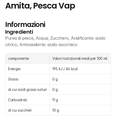
Amita, Pesca Vap
Informazioni
Ingredienti
Purea di pesca, Acqua, Zucchero, Acidificante: acido 
citrico, Antiossidante: acido ascorbico
componente
Valori nutrizionali medi per 100 ml:
Energia
195 kJ / 46 kcal
Grassi
0 g
di cui acidi grassi saturi
0 g
Carboidrati
11 g
di cui zuccheri
10 g