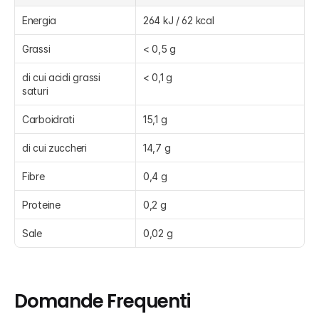
Energia
264 kJ / 62 kcal
Grassi
< 0,5 g
di cui acidi grassi 
< 0,1 g
saturi
Carboidrati
15,1 g
di cui zuccheri
14,7 g
Fibre
0,4 g
Proteine
0,2 g
Sale
0,02 g
Domande Frequenti