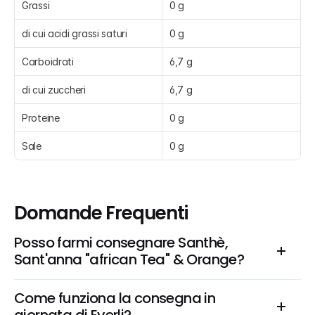
Grassi
0 g
di cui acidi grassi saturi
0 g
Carboidrati
6,7 g
di cui zuccheri
6,7 g
Proteine
0 g
Sale
0 g
Domande Frequenti
Posso farmi consegnare Santhè, 
Sant'anna "african Tea" & Orange?
Come funziona la consegna in 