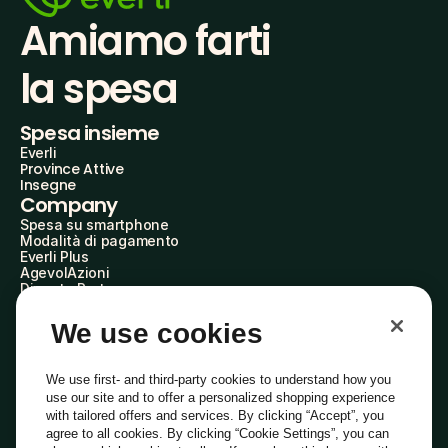
Amiamo farti
la spesa
Spesa insieme
Everli
Province Attive
Insegne
Company
Spesa su smartphone
Modalità di pagamento
Everli Plus
AgevolAzioni
Diventa Partner
Advertise with Us
Everli Shoppers
We use cookies
About Us
Scopri chi siamo
Everli News
We use first- and third-party cookies to understand how you
Domande frequenti
use our site and to offer a personalized shopping experience
Lavora con noi
with tailored offers and services. By clicking “Accept”, you
Diventa Shopper
agree to all cookies. By clicking “Cookie Settings”, you can
Investitori