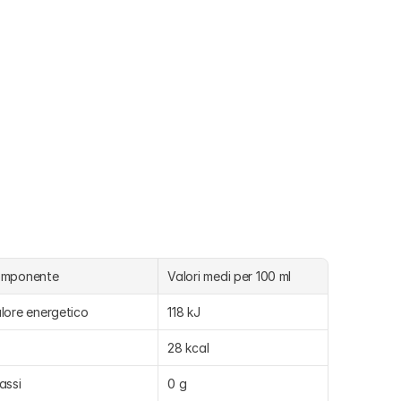
omponente
Valori medi per 100 ml
lore energetico
118 kJ
28 kcal
assi
0 g