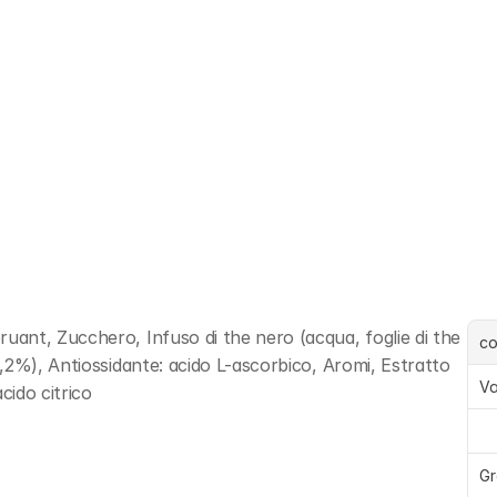
ant, Zucchero, Infuso di the nero (acqua, foglie di the 
c
,2%), Antiossidante: acido L-ascorbico, Aromi, Estratto 
Va
cido citrico
Gr