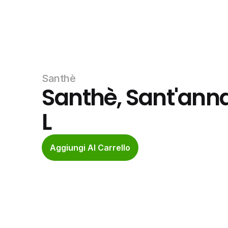
Santhè
Santhè, Sant'anna
L
Aggiungi Al Carrello