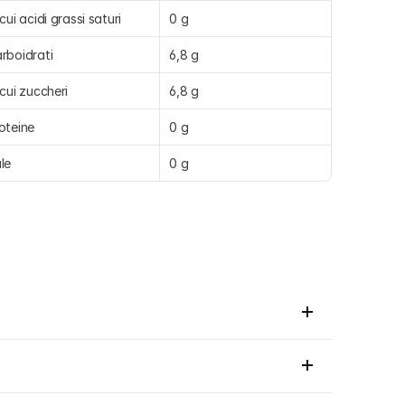
 cui acidi grassi saturi
0 g
rboidrati
6,8 g
 cui zuccheri
6,8 g
oteine
0 g
le
0 g