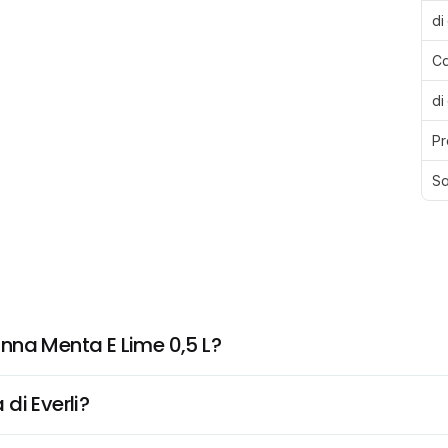
di
Ca
di
Pr
Sa
nna Menta E Lime 0,5 L?
di Everli?