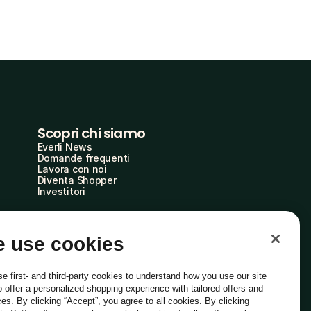
Scopri chi siamo
Everli News
Domande frequenti
Lavora con noi
Diventa Shopper
Investitori
 use cookies
e first- and third-party cookies to understand how you use our site
o offer a personalized shopping experience with tailored offers and
ces. By clicking “Accept”, you agree to all cookies. By clicking