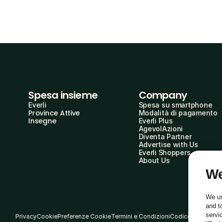
Spesa insieme
Company
Everli
Spesa su smartphone
Province Attive
Modalità di pagamento
Insegne
Everli Plus
AgevolAzioni
Diventa Partner
Advertise with Us
Everli Shoppers
About Us
We
We us
and t
servi
Privacy
Cookie
Preferenze Cookie
Termini e Condizioni
Codice Etico