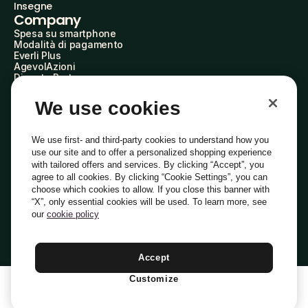
Insegne
Company
Spesa su smartphone
Modalità di pagamento
Everli Plus
AgevolAzioni
Diventa Partner
Advertise with Us
Everli Shoppers
We use cookies
About Us
Scopri chi siamo
Everli News
We use first- and third-party cookies to understand how you
Domande frequenti
use our site and to offer a personalized shopping experience
Lavora con noi
with tailored offers and services. By clicking “Accept”, you
Diventa Shopper
agree to all cookies. By clicking “Cookie Settings”, you can
Investitori
choose which cookies to allow. If you close this banner with
Privacy
Cookie
Preferenze Cookie
“X”, only essential cookies will be used. To learn more, see
Termini e Condizioni
Codice Etico
our
cookie policy
Indirizzo PEC: everli@pec.it - indirizzo DPO: dpo@everli.com
Copyright © 2014-2026 Everli Global Inc.
Italiano
Accept
Customize
1
Aggiungi Al Carrello