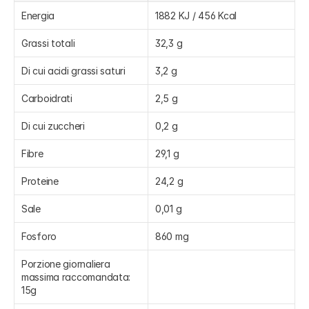
Energia
1882 KJ / 456 Kcal
Grassi totali
32,3 g
Di cui acidi grassi saturi
3,2 g
Carboidrati
2,5 g
Di cui zuccheri
0,2 g
Fibre
29,1 g
Proteine
24,2 g
Sale
0,01 g
Fosforo
860 mg
Porzione giornaliera 
massima raccomandata: 
15g