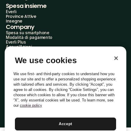
Spesa insieme
Everli
Province Attive
Insegne
Company
Spesa su smartphone
Modalità di pagamento
Everli Plus
AgevolAzioni
Diventa Partner
Advertise with Us
We use cookies
Everli Shoppers
About Us
Scopri chi siamo
We use first- and third-party cookies to understand how you
Everli News
use our site and to offer a personalized shopping experience
Domande frequenti
with tailored offers and services. By clicking “Accept”, you
Lavora con noi
agree to all cookies. By clicking “Cookie Settings”, you can
Diventa Shopper
choose which cookies to allow. If you close this banner with
Investitori
“X”, only essential cookies will be used. To learn more, see
Privacy
Cookie
Preferenze Cookie
Termini e Condizioni
Codice Etico
our
cookie policy
Copyright © 2014-2026 Everli Global Inc.
Italiano
Accept