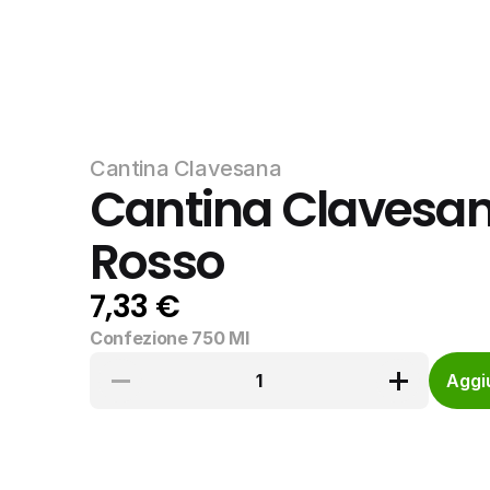
Cantina Clavesana
Cantina Clavesan
Rosso
7,33 €
Confezione 750 Ml
1
Aggiu