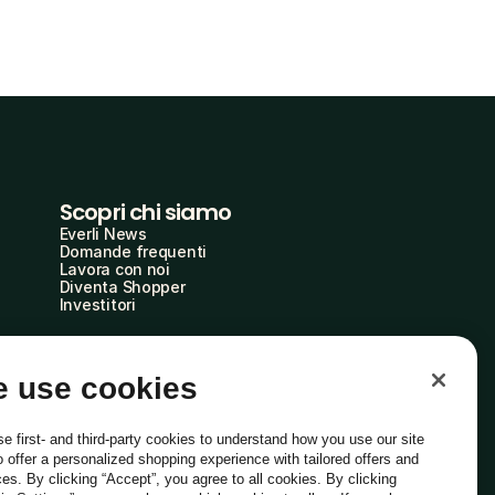
Scopri chi siamo
Everli News
Domande frequenti
Lavora con noi
Diventa Shopper
Investitori
 use cookies
e first- and third-party cookies to understand how you use our site
o offer a personalized shopping experience with tailored offers and
ces. By clicking “Accept”, you agree to all cookies. By clicking