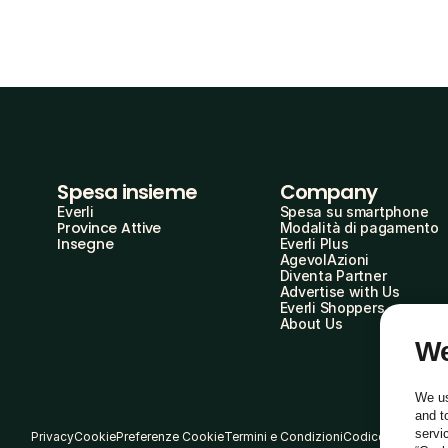
Spesa insieme
Company
Everli
Spesa su smartphone
Province Attive
Modalità di pagamento
Insegne
Everli Plus
AgevolAzioni
Diventa Partner
Advertise with Us
Everli Shoppers
About Us
We
We us
and t
servi
Privacy
Cookie
Preferenze Cookie
Termini e Condizioni
Codice Etico