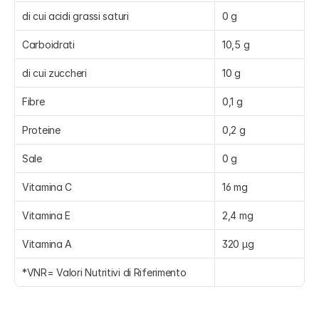
di cui acidi grassi saturi
0 g
Carboidrati
10,5 g
di cui zuccheri
10 g
Fibre
0,1 g
Proteine
0,2 g
Sale
0 g
Vitamina C
16 mg
Vitamina E
2,4 mg
Vitamina A
320 µg
*VNR= Valori Nutritivi di Riferimento