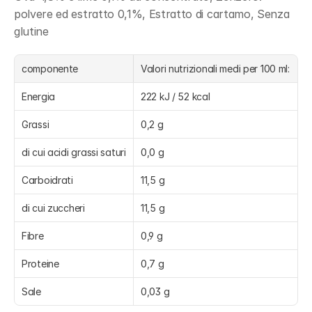
polvere ed estratto 0,1%, Estratto di cartamo, Senza 
glutine
componente
Valori nutrizionali medi per 100 ml:
Energia
222 kJ / 52 kcal
Grassi
0,2 g
di cui acidi grassi saturi
0,0 g
Carboidrati
11,5 g
di cui zuccheri
11,5 g
Fibre
0,9 g
Proteine
0,7 g
Sale
0,03 g