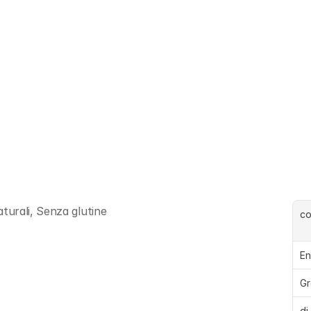
urali, Senza glutine
c
En
Gr
di