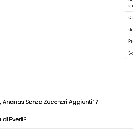
sa
Ca
di
Pr
Sa
, Ananas Senza Zuccheri Aggiunti*?
di Everli?