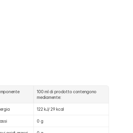
omponente
100 ml di prodotto contengono 
mediamente:
ergia
122 kJ/ 29 kcal
assi
0 g
 cui acidi grassi 
0 g