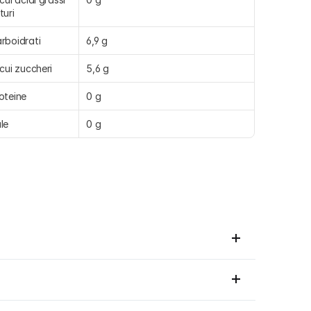
turi
rboidrati
6,9 g
 cui zuccheri
5,6 g
oteine
0 g
le
0 g