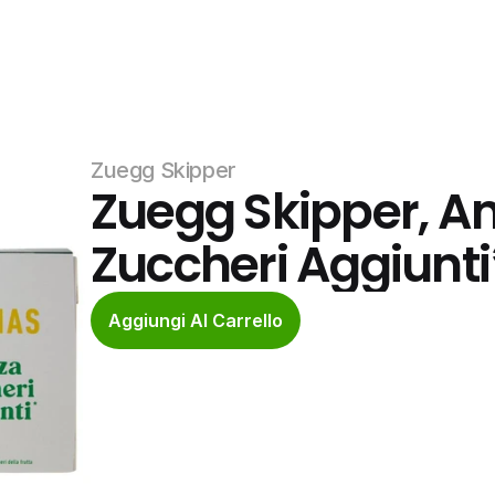
Zuegg Skipper
Zuegg Skipper, A
Zuccheri Aggiunti
Aggiungi Al Carrello