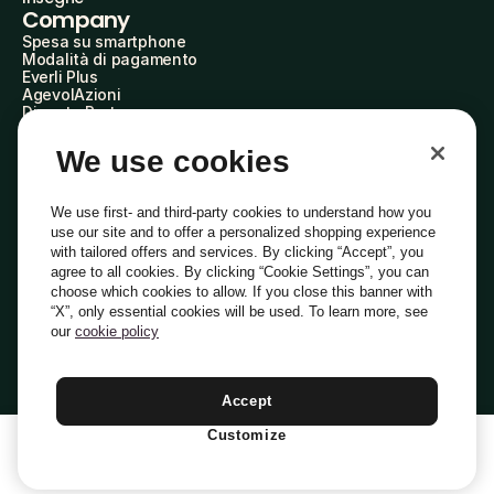
Company
Spesa su smartphone
Modalità di pagamento
Everli Plus
AgevolAzioni
Diventa Partner
Advertise with Us
Everli Shoppers
We use cookies
About Us
Scopri chi siamo
Everli News
We use first- and third-party cookies to understand how you
Domande frequenti
use our site and to offer a personalized shopping experience
Lavora con noi
with tailored offers and services. By clicking “Accept”, you
Diventa Shopper
agree to all cookies. By clicking “Cookie Settings”, you can
Investitori
choose which cookies to allow. If you close this banner with
Privacy
Cookie
Preferenze Cookie
“X”, only essential cookies will be used. To learn more, see
Termini e Condizioni
Codice Etico
our
cookie policy
Indirizzo PEC: everli@pec.it - indirizzo DPO: dpo@everli.com
Copyright © 2014-2026 Everli Global Inc.
Italiano
Accept
Customize
1
Aggiungi Al Carrello